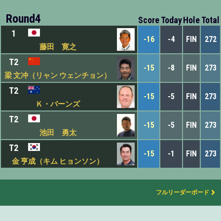
Round4
Score
Today
Hole
Total
1
-16
-4
FIN
272
藤田 寛之
T2
-15
-8
FIN
273
梁 文冲（リャン ウェンチョン）
T2
-15
-5
FIN
273
Ｋ・バーンズ
T2
-15
-5
FIN
273
池田 勇太
T2
-15
-1
FIN
273
金 亨成（キム ヒョンソン）
フルリーダーボード