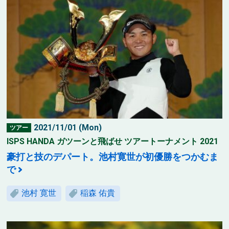
2021/11/01 (Mon)
ツアー
ISPS HANDA ガツーンと飛ばせ ツアートーナメント 2021
豪打と技のデパート。池村寛世が初優勝をつかむま
で
池村 寛世
稲森 佑貴