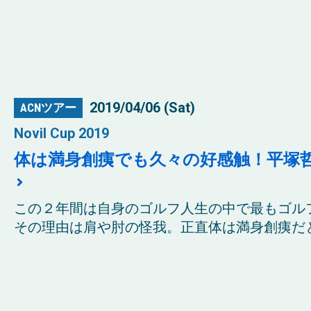
2019/04/06 (Sat)
ACNツアー
Novil Cup 2019
体は満身創痍でも久々の好感触！平塚
この２年間は自身のゴルフ人生の中で最もゴル
その理由は肩や肘の怪我。正直体は満身創痍だと