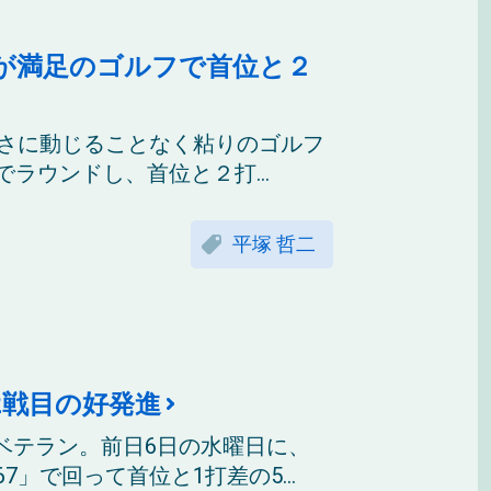
が満足のゴルフで首位と２
寒さに動じることなく粘りのゴルフ
ラウンドし、首位と２打...
平塚 哲二
2戦目の好発進
ベテラン。前日6日の水曜日に、
」で回って首位と1打差の5...