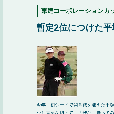
東建コーポレーションカップ
暫定2位につけた
今年、初シードで開幕戦を迎えた平
少し言葉を切って、「ぜひ、勝って