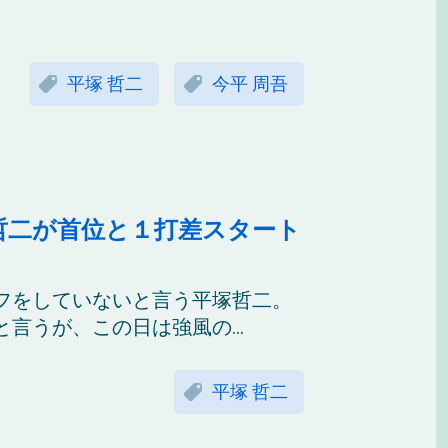
平塚 哲二
今平 周吾
哲二が首位と１打差スタート
フをしていないと言う平塚哲二。
言うが、この日は強風の...
平塚 哲二