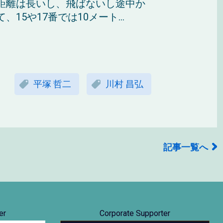
距離は長いし、飛ばないし途中か
5や17番では10メート...
平塚 哲二
川村 昌弘
記事一覧へ
er
Corporate Supporter