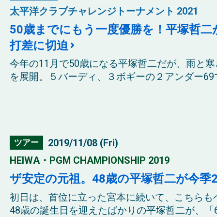
太平洋クラブチャレンジトーナメント 2021
50歳までにもう一度優勝を！平塚哲二
打差に切迫
今年の11月で50歳になる平塚哲二だが、雨と
を展開。５バーディ、３ボギーの２アンダー69で
2019/11/08 (Fri)
ツアー
HEIWA・PGM CHAMPIONSHIP 2019
ザ安定の元祖。48歳の平塚哲二が今季
初日は、首位に立った宮本に続いて、こちらも
48歳の誕生日を迎えたばかりの平塚哲二が、「67