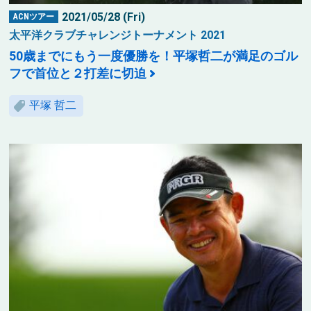
2021/05/28 (Fri)
ACNツアー
太平洋クラブチャレンジトーナメント 2021
50歳までにもう一度優勝を！平塚哲二が満足のゴル
フで首位と２打差に切迫
平塚 哲二