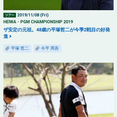
2019/11/08 (Fri)
ツアー
HEIWA・PGM CHAMPIONSHIP 2019
ザ安定の元祖。48歳の平塚哲二が今季2戦目の好発
進
平塚 哲二
今平 周吾