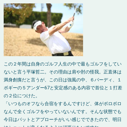
この２年間は自身のゴルフ人生の中で最もゴルフをしてい
ないと言う平塚哲二。その理由は肩や肘の怪我。正直体は
満身創痍だと言うが、この日は強風の中、６バーディ、１
ボギーの５アンダー67と安定感のある内容で首位と１打差
の２位につけた。
「いつものオフなら合宿をするんですけど、体がボロボロ
なんで全くゴルフをやっていないんです。そんな状態でも
今日はパットとアプローチがいい感じでできたので、明日