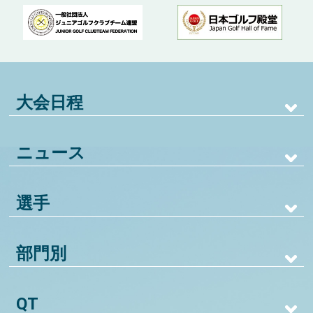
大会日程
ニュース
選手
部門別
QT