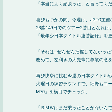
「本当によく頑張った、と言ってく
喜びもつかの間、今週は、JGTO主
23歳149日でのツアー2勝目となれ
「最年少日本タイトル連勝記録」を
「それは…ぜんぜん把握してなかった
改めて、左利きの大先輩に尊敬の念
再び快挙に挑む今週の日本タイトル
火曜日の練習ラウンドで、細野もコースに飾っ
M70」を横目でチェック。
「ＢＭＷはまだ乗ったことがないん