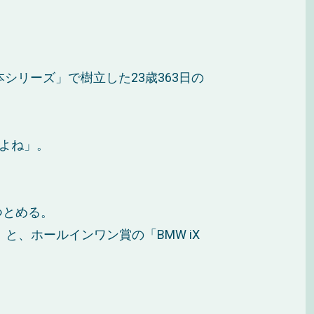
本シリーズ」で樹立した23歳363日の
よね」。
つとめる。
rt」と、ホールインワン賞の「BMW iX