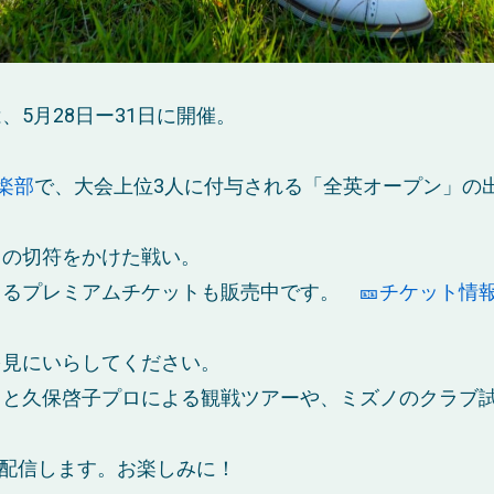
、5月28日ー31日に開催。
楽部
で、大会上位3人に付与される「全英オープン」の
」の切符をかけた戦い。
きるプレミアムチケットも販売中です。
🎫チケット情
を見にいらしてください。
ロと久保啓子プロによる観戦ツアーや、ミズノのクラブ
生配信します。お楽しみに！