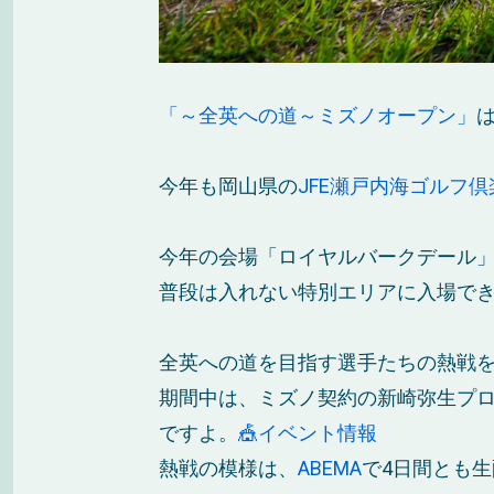
「～全英への道～ミズノオープン」
は
今年も岡山県の
JFE瀬戸内海ゴルフ倶
今年の会場「ロイヤルバークデール
普段は入れない特別エリアに入場で
全英への道を目指す選手たちの熱戦
期間中は、ミズノ契約の新崎弥生プ
ですよ。
🎪イベント情報
熱戦の模様は、
ABEMA
で4日間とも