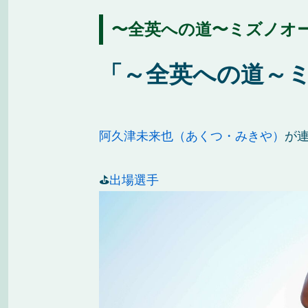
〜全英への道〜ミズノオープ
「～全英への道～ミ
阿久津未来也（あくつ・みきや）
が
⛳
出場選手