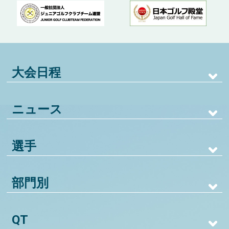
大会日程
ニュース
選手
部門別
QT