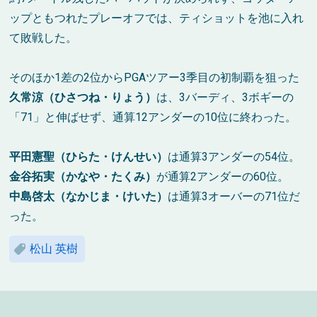
ップともつれたプレーオフでは、ティショットを池に入れ
て敗戦した。
そのほか1差の2位からPGAツアー3季目の初制覇を狙った
久常涼（ひさつね・りょう）
は、3バーディ、3ボギーの
「71」と伸ばせず、通算12アンダーの10位に終わった。
平田憲聖（ひらた・けんせい）
は通算3アンダーの54位。
金谷拓実（かなや・たくみ）
が通算2アンダーの60位。
中島啓太（なかじま・けいた）
は通算3オーバーの71位だ
った。
松山 英樹