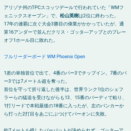
アリゾナ州のTPCスコッツデールで行われていた「WMフ
ェニックスオープン」で、
松山英樹
は2位に終わった。
17年の連覇に次ぐ大会3勝目の偉業がかかっていたが、通
算16アンダーで並んだクリス・ゴッタ―アップとのプレー
オフ1ホール目に敗れた。
フルリーダーボード WM Phoenix Open
1差の単独首位で出て、4番のパー3でチップイン。7番のパ
ー3では7メートル超を奪った。
首位を守って折り返した後半は、世界ランク1位のシェフ
ラーらの猛追を受けながらも13、15番のバーディで粘り、
1打リードで本戦最後の18番に入ったが、左のバンカーか
ら打った2打目をあごにぶつけてパーオンに失敗。
約7メートル残したパーパットが決められず、ゴッタ―ア