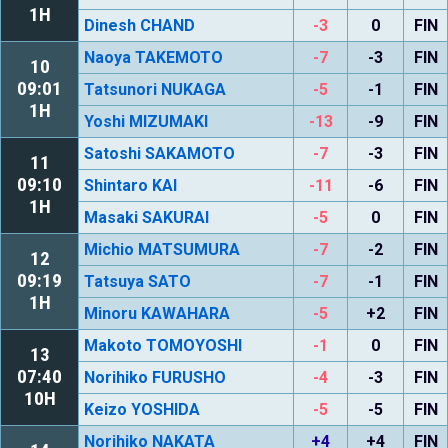
1H
Dinesh CHAND
-3
0
FIN
Naoya TAKEMOTO
-7
-3
FIN
10
09:01
Tatsunori NUKAGA
-5
-1
FIN
1H
Yoshi MIZUMAKI
-13
-9
FIN
Satoshi SAKAMOTO
-7
-3
FIN
11
09:10
Shintaro KAI
-11
-6
FIN
1H
Masaki SAKURAI
-5
0
FIN
Michio MATSUMURA
-7
-2
FIN
12
09:19
Tatsuya SATO
-7
-1
FIN
1H
Minoru KAWAHARA
-5
+2
FIN
Makoto TOMOYOSHI
-1
0
FIN
13
07:40
Norihiko FURUSHO
-4
-3
FIN
10H
Keizo YOSHIDA
-5
-5
FIN
Norihiko NAKATA
+4
+4
FIN