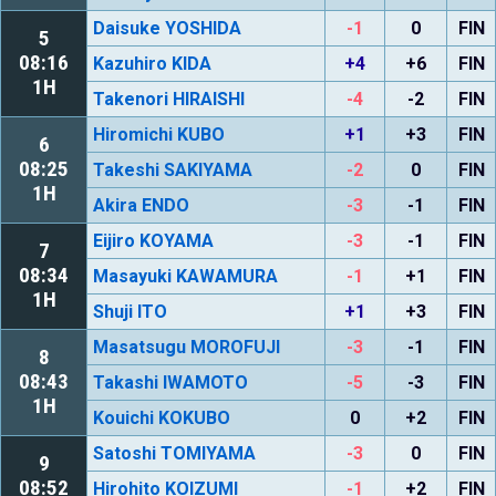
Daisuke YOSHIDA
-1
0
FIN
5
08:16
Kazuhiro KIDA
+4
+6
FIN
1H
Takenori HIRAISHI
-4
-2
FIN
Hiromichi KUBO
+1
+3
FIN
6
08:25
Takeshi SAKIYAMA
-2
0
FIN
1H
Akira ENDO
-3
-1
FIN
Eijiro KOYAMA
-3
-1
FIN
7
08:34
Masayuki KAWAMURA
-1
+1
FIN
1H
Shuji ITO
+1
+3
FIN
Masatsugu MOROFUJI
-3
-1
FIN
8
08:43
Takashi IWAMOTO
-5
-3
FIN
1H
Kouichi KOKUBO
0
+2
FIN
Satoshi TOMIYAMA
-3
0
FIN
9
08:52
Hirohito KOIZUMI
-1
+2
FIN