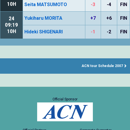
10H
Seita MATSUMOTO
-3
-4
FIN
24
Yukiharu MORITA
+7
+6
FIN
09:19
10H
Hideki SHIGENARI
-1
-2
FIN
ACN tour Schedule 2007
Official Sponsor