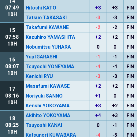
14
07:49
Hitoshi KATO
+3
+3
FIN
10H
Tatsuo TAKASAKI
-3
-3
FIN
Takafumi KAWANE
-2
-2
FIN
15
07:58
Kazuhiro YAMASHITA
+2
+2
FIN
10H
Nobumitsu YUHARA
0
0
FIN
Yuji IGARASHI
-1
-1
FIN
16
08:07
Tsuyoshi YONEYAMA
-4
-4
FIN
10H
Kenichi RYU
-3
-3
FIN
Masafumi KAWASE
+2
+2
FIN
17
08:16
Noriyuki SANNO
+1
0
FIN
10H
Kenshi YOKOYAMA
+3
+2
FIN
Akihito YOKOYAMA
+4
+3
FIN
18
08:25
Tsuyoshi KANAI
0
-1
FIN
10H
Katsunori KUWABARA
-4
-5
FIN