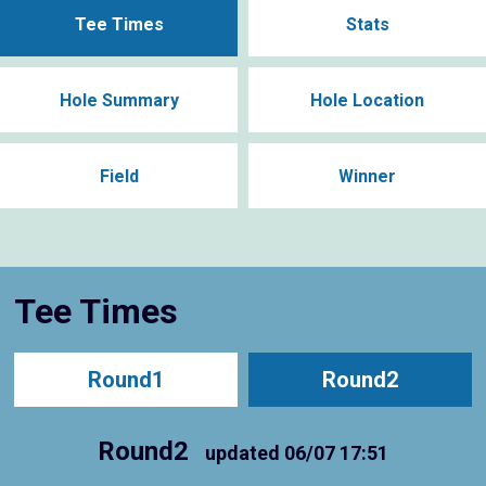
Tee Times
Stats
Hole Summary
Hole Location
Field
Winner
Tee Times
Round1
Round2
Round2
updated
06/07 17:51