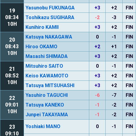
Yasunobu FUKUNAGA
+3
+2
FIN
19
08:34
Toshikazu SUGIHARA
-2
-3
FIN
10H
Kunihiro KAMII
+3
+2
FIN
Katsuya NAKAGAWA
0
-1
FIN
20
08:43
Hiroo OKAMO
+2
+1
FIN
10H
Masashi SHIMADA
+3
+2
FIN
Mitsuhiro SAITO
0
-1
FIN
21
08:52
Keiso KAWAMOTO
+3
+2
FIN
10H
Tatsuya MITSUHASHI
+3
+2
FIN
Yasuhiro TAGUCHI
-6
-7
FIN
22
09:01
Tatsuya KANEKO
-1
-2
FIN
10H
Junpei TAKAYAMA
-1
-2
FIN
23
Yoshiaki MANO
0
-1
FIN
09:10