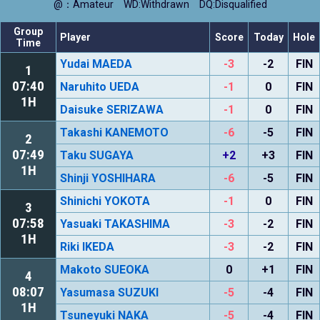
@：Amateur
WD:Withdrawn
DQ:Disqualified
Group
Player
Score
Today
Hole
Time
Yudai MAEDA
-3
-2
FIN
1
07:40
Naruhito UEDA
-1
0
FIN
1H
Daisuke SERIZAWA
-1
0
FIN
Takashi KANEMOTO
-6
-5
FIN
2
07:49
Taku SUGAYA
+2
+3
FIN
1H
Shinji YOSHIHARA
-6
-5
FIN
Shinichi YOKOTA
-1
0
FIN
3
07:58
Yasuaki TAKASHIMA
-3
-2
FIN
1H
Riki IKEDA
-3
-2
FIN
Makoto SUEOKA
0
+1
FIN
4
08:07
Yasumasa SUZUKI
-5
-4
FIN
1H
Tsuneyuki NAKA
-5
-4
FIN