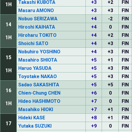
Takashi KUBOTA
+3
+2
FIN
1H
Masaru AMONO
+3
+3
FIN
Nobuo SERIZAWA
+4
-2
FIN
14
Hiroshi KAIHATA
+4
0
FIN
Hiroharu TOKITO
+4
+2
FIN
1H
Shoichi SATO
+4
+3
FIN
Nobuhiro YOSHINO
+4
+3
FIN
15
Masahiro SHIOTA
+5
+1
FIN
Haruo YASUDA
+5
+3
FIN
1H
Toyotake NAKAO
+5
+3
FIN
Sadao SAKASHITA
+5
+5
FIN
16
Chien-Chung CHEN
+6
0
FIN
Hideo HASHIMOTO
+7
0
FIN
1H
Masahiko HIOKI
+7
+1
FIN
Hideki KASE
+8
+1
FIN
17
Yutaka SUZUKI
+9
0
FIN