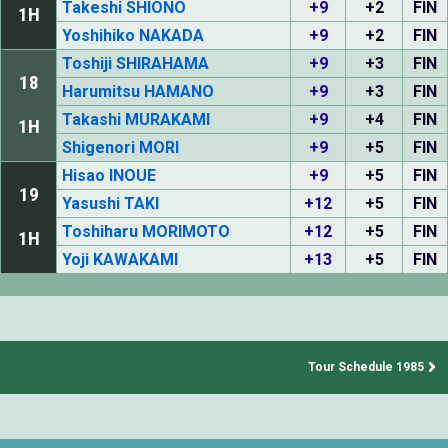
Takeshi SHIONO
+9
+2
FIN
1H
Yoshihiko NAKADA
+9
+2
FIN
Toshiji SHIRAHAMA
+9
+3
FIN
18
Harumitsu HAMANO
+9
+3
FIN
Takashi MURAKAMI
+9
+4
FIN
1H
Shigenori MORI
+9
+5
FIN
Hisao INOUE
+9
+5
FIN
19
Yasushi TAKI
+12
+5
FIN
Toshiharu MORIMOTO
+12
+5
FIN
1H
Yoji KAWAKAMI
+13
+5
FIN
Tour Schedule 1985