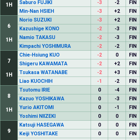
Saburo FUJIKI
-3
-2
FIN
1H
Min-Nan HSIEH
-3
+2
FIN
Norio SUZUKI
-3
+2
FIN
6
Kazushige KONO
-2
-3
FIN
Namio TAKASU
-2
-3
FIN
1H
Kimpachi YOSHIMURA
-2
-2
FIN
Chie-Hsiung KUO
-2
0
FIN
7
Shigeru KAWAMATA
-2
+2
FIN
Tsukasa WATANABE
-2
+3
FIN
1H
Liao KUOCHIH
-1
-2
FIN
Tsutomu IRIE
0
-4
FIN
8
Kazuo YOSHIKAWA
0
-3
FIN
Yurio AKITOMI
0
-1
FIN
1H
Yoshimi NIIZEKI
0
0
FIN
Katsuji HASEGAWA
0
0
FIN
9
Keiji YOSHITAKE
0
0
FIN