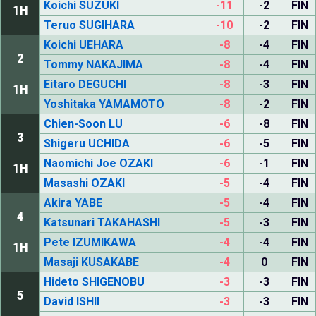
Koichi SUZUKI
-11
-2
FIN
1H
Teruo SUGIHARA
-10
-2
FIN
Koichi UEHARA
-8
-4
FIN
2
Tommy NAKAJIMA
-8
-4
FIN
Eitaro DEGUCHI
-8
-3
FIN
1H
Yoshitaka YAMAMOTO
-8
-2
FIN
Chien-Soon LU
-6
-8
FIN
3
Shigeru UCHIDA
-6
-5
FIN
Naomichi Joe OZAKI
-6
-1
FIN
1H
Masashi OZAKI
-5
-4
FIN
Akira YABE
-5
-4
FIN
4
Katsunari TAKAHASHI
-5
-3
FIN
Pete IZUMIKAWA
-4
-4
FIN
1H
Masaji KUSAKABE
-4
0
FIN
Hideto SHIGENOBU
-3
-3
FIN
5
David ISHII
-3
-3
FIN