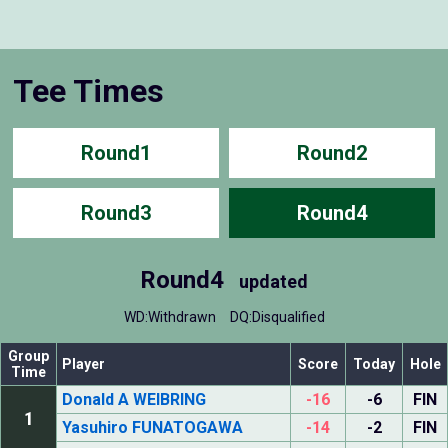
Tee Times
Round1
Round2
Round3
Round4
Round4
updated
WD:Withdrawn
DQ:Disqualified
Group
Player
Score
Today
Hole
Time
Donald A WEIBRING
-16
-6
FIN
1
Yasuhiro FUNATOGAWA
-14
-2
FIN