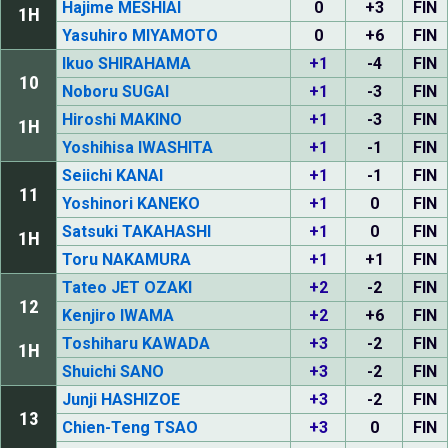
Hajime MESHIAI
0
+3
FIN
1H
Yasuhiro MIYAMOTO
0
+6
FIN
Ikuo SHIRAHAMA
+1
-4
FIN
10
Noboru SUGAI
+1
-3
FIN
Hiroshi MAKINO
+1
-3
FIN
1H
Yoshihisa IWASHITA
+1
-1
FIN
Seiichi KANAI
+1
-1
FIN
11
Yoshinori KANEKO
+1
0
FIN
Satsuki TAKAHASHI
+1
0
FIN
1H
Toru NAKAMURA
+1
+1
FIN
Tateo JET OZAKI
+2
-2
FIN
12
Kenjiro IWAMA
+2
+6
FIN
Toshiharu KAWADA
+3
-2
FIN
1H
Shuichi SANO
+3
-2
FIN
Junji HASHIZOE
+3
-2
FIN
13
Chien-Teng TSAO
+3
0
FIN