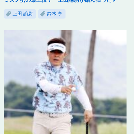
上田 諭尉
鈴木 亨