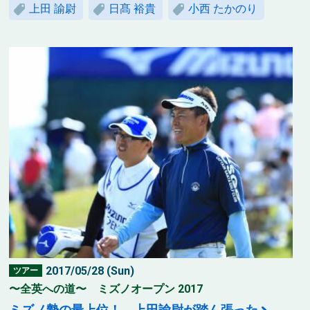
上田 諭尉
日髙 裕貴
小西 たかのり
2017/05/28 (Sun)
ツアー
〜全英への道〜 ミズノオープン 2017
ミズノ勢の最上位！ 上田諭尉が踏ん張った