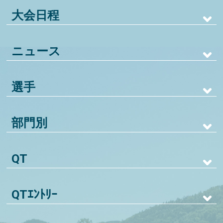
大会日程
ニュース
選手
部門別
QT
QTｴﾝﾄﾘｰ