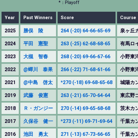
*：Playoff
Year
Past Winners
Score
Course
2025
勝俣 陵
264 (-20) 64-66-65-69
泉ヶ丘
2024
平田 憲聖
263 (-25) 62-68-68-65
有馬ロ
2023
大槻 智春
268 (-20) 69-66-67-66
小野東
2022
@蟬川 泰果
266 (-22) 71-68-61-66
小野東
2021
@中島 啓太
*270 (-18) 69-68-65-68
城陽カ
2019
武藤 俊憲
263 (-21) 65-70-64-64
東広野
2018
Ｒ・ガンジー
270 (-14) 69-65-68-68
茨木カ
2017
久保谷 健一
*273 (-11) 69-71-69-64
千葉カ
2016
池田 勇太
271 (-13) 67-73-66-65
千葉カ