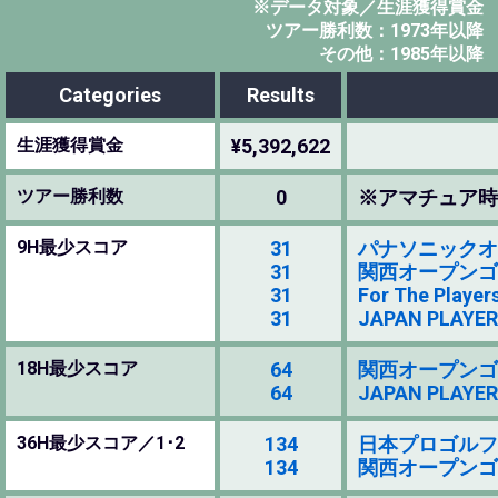
※データ対象／生涯獲得賞金
ツアー勝利数：1973年以降
その他：1985年以降
Categories
Results
生涯獲得賞金
¥5,392,622
ツアー勝利数
0
※アマチュア時
9H最少スコア
31
パナソニックオープ
31
関西オープンゴルフ選
31
For The Player
31
JAPAN PLAYER
18H最少スコア
64
関西オープンゴルフ選
64
JAPAN PLAYER
36H最少スコア／1･2
134
日本プロゴルフ選手権
134
関西オープンゴルフ選