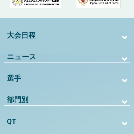
大会日程
ニュース
選手
部門別
QT