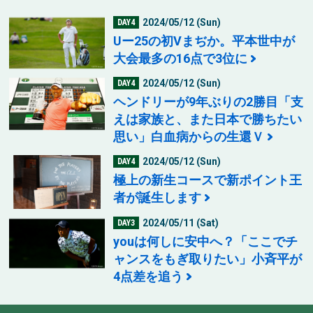
2024/05/12 (Sun)
DAY4
Uー25の初Vまぢか。平本世中が
大会最多の16点で3位に
2024/05/12 (Sun)
DAY4
ヘンドリーが9年ぶりの2勝目「支
えは家族と、また日本で勝ちたい
思い」白血病からの生還Ｖ
2024/05/12 (Sun)
DAY4
極上の新生コースで新ポイント王
者が誕生します
2024/05/11 (Sat)
DAY3
youは何しに安中へ？「ここでチ
ャンスをもぎ取りたい」小斉平が
4点差を追う