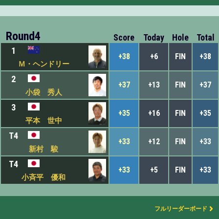
Round4
Score
Today
Hole
Total
1
+38
+6
FIN
+38
Ｍ・ヘンドリー
2
+37
+13
FIN
+37
小袋 秀人
3
+35
+16
FIN
+35
平本 世中
T4
+33
+12
FIN
+33
新村 駿
T4
+33
+5
FIN
+33
小斉平 優和
フルリーダーボード