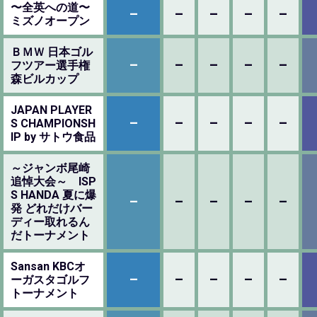
〜全英への道〜
–
–
–
–
–
ミズノオープン
ＢＭＷ 日本ゴル
–
–
–
–
–
フツアー選手権
森ビルカップ
JAPAN PLAYER
–
–
–
–
–
S CHAMPIONSH
IP by サトウ食品
～ジャンボ尾崎
追悼大会～ ISP
S HANDA 夏に爆
–
–
–
–
–
発 どれだけバー
ディー取れるん
だトーナメント
Sansan KBCオ
–
–
–
–
–
ーガスタゴルフ
トーナメント