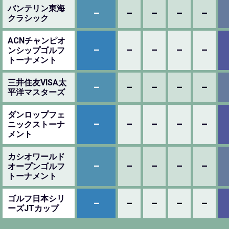
バンテリン東海
–
–
–
–
–
クラシック
ACNチャンピオ
–
–
–
–
–
ンシップゴルフ
トーナメント
三井住友VISA太
–
–
–
–
–
平洋マスターズ
ダンロップフェ
–
–
–
–
–
ニックストーナ
メント
カシオワールド
–
–
–
–
–
オープンゴルフ
トーナメント
ゴルフ日本シリ
–
–
–
–
–
ーズJTカップ