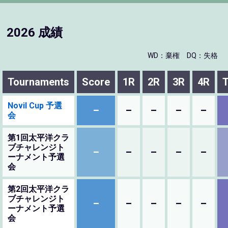
2026 成績
WD：棄権
DQ：失格
Tournaments
Score
1R
2R
3R
4R
T
Novil Cup 予選
–
–
–
–
–
会
第1回太平洋クラ
ブチャレンジト
–
–
–
–
–
ーナメント予選
会
第2回太平洋クラ
ブチャレンジト
–
–
–
–
–
ーナメント予選
会