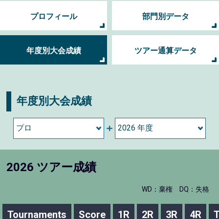
プロフィール
部門別データ
年度別大会成績
ツアー通算データ
年度別大会成績
2026 ツアー成績
WD：棄権
DQ：失格
Tournaments
Score
1R
2R
3R
4R
T