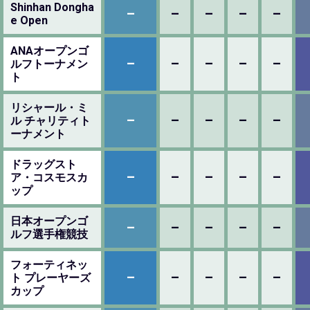
Shinhan Dongha
–
–
–
–
–
e Open
ANAオープンゴ
–
–
–
–
–
ルフトーナメン
ト
リシャール・ミ
–
–
–
–
–
ル チャリティト
ーナメント
ドラッグスト
–
–
–
–
–
ア・コスモスカ
ップ
日本オープンゴ
–
–
–
–
–
ルフ選手権競技
フォーティネッ
–
–
–
–
–
ト プレーヤーズ
カップ