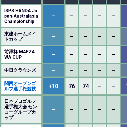
ISPS HANDA Ja
–
–
–
–
–
pan-Australasia
Championship
東建ホームメイ
–
–
–
–
–
トカップ
前澤杯 MAEZA
–
–
–
–
–
WA CUP
–
–
–
–
–
中日クラウンズ
関西オープンゴ
+10
76
74
–
–
ルフ選手権競技
日本プロゴルフ
選手権大会 セン
–
–
–
–
–
コーグループカ
ップ