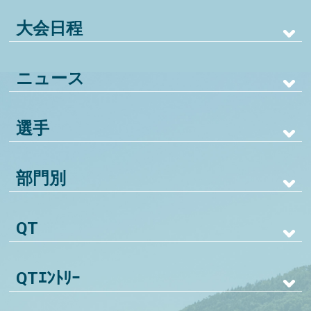
大会日程
ニュース
選手
部門別
QT
QTｴﾝﾄﾘｰ