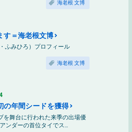
海老根 文博
ます＝海老根文博
びね・ふみひろ）プロフィール
海老根 文博
4
初の年間シードを獲得
ブを舞台に行われた来季の出場優
ンダーの首位タイでス...