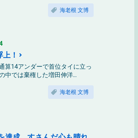
海老根 文博
4
浮上！
。通算14アンダーで首位タイに立っ
中では棄権した増田伸洋...
海老根 文博
ンを達成。すさんだ心も晴れ