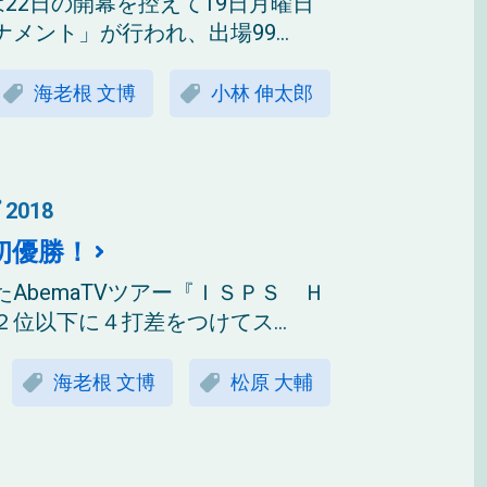
」は22日の開幕を控えて19日月曜日
ント」が行われ、出場99...
海老根 文博
小林 伸太郎
2018
初優勝！
AbemaTVツアー『ＩＳＰＳ Ｈ
位以下に４打差をつけてス...
海老根 文博
松原 大輔