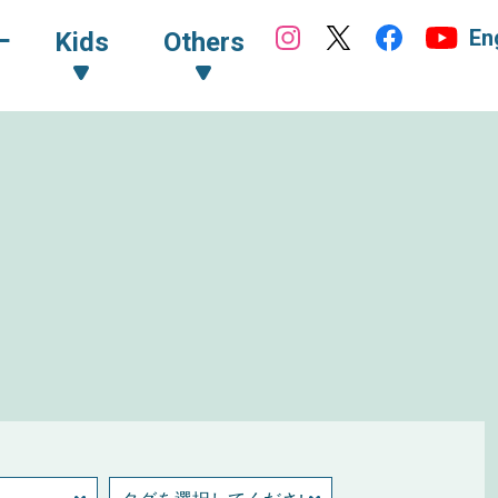
En
ｰ
Kids
Others