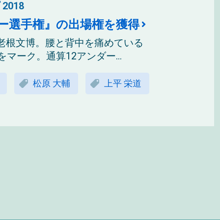
2018
レー選手権』の出場権を獲得
老根文博。腰と背中を痛めている
ーク。通算12アンダー...
松原 大輔
上平 栄道