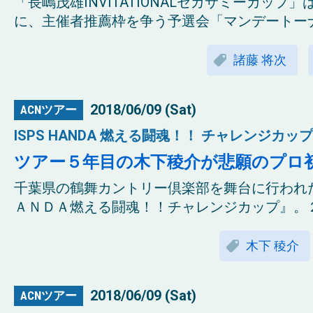
「長嶋茂雄INVITATIONALセガサミーカップ
に、主催者推薦枠を争う予選会「マンデートーナメ
諸藤 将次
2018/06/09 (Sat)
ACNツアー
ISPS HANDA 燃える闘魂！！ チャレンジカップ 
ツアー５年目の木下稜介が悲願のプロ
千葉県の鶴舞カントリー倶楽部を舞台に行われた
ＡＮＤＡ燃える闘魂！！チャレンジカップ』。２
木下 稜介
2018/06/09 (Sat)
ACNツアー