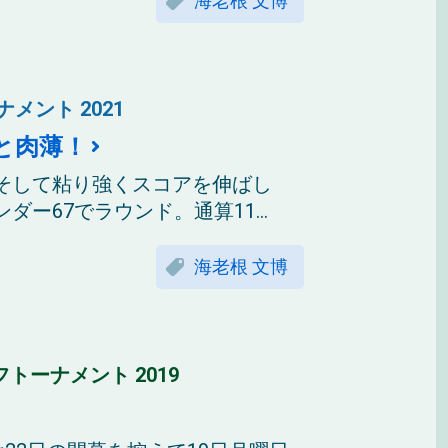
海老根 文博
メント 2021
と肉薄！
そして粘り強くスコアを伸ばし
ー67でラウンド。通算11...
海老根 文博
フトーナメント 2019