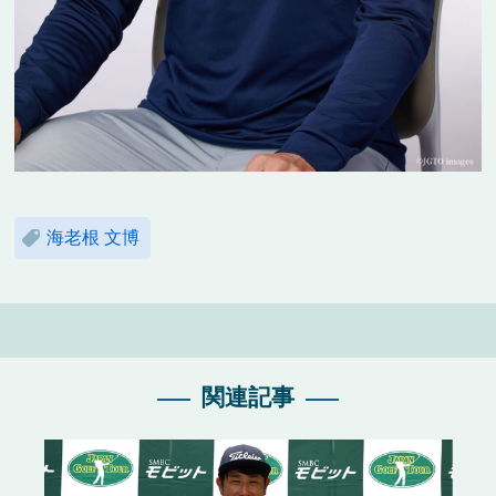
海老根 文博
関連記事