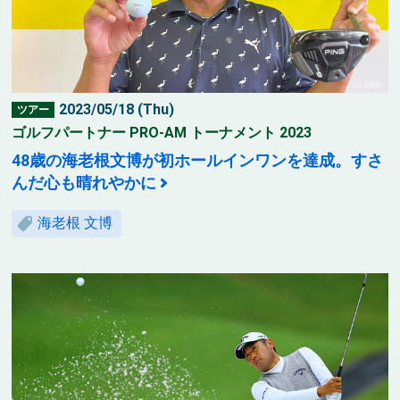
2023/05/18 (Thu)
ツアー
ゴルフパートナー PRO-AM トーナメント 2023
48歳の海老根文博が初ホールインワンを達成。すさ
んだ心も晴れやかに
海老根 文博