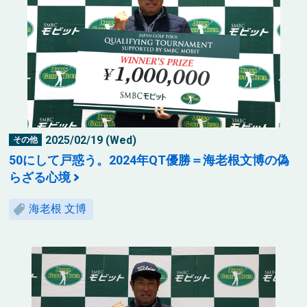
2025/02/19 (Wed)
その他
50にして戸惑う。2024年QT優勝＝海老根文博の偽
らざる心境
海老根 文博