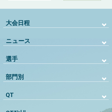
大会日程
ニュース
選手
部門別
QT