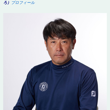
ろ）
プロフィール