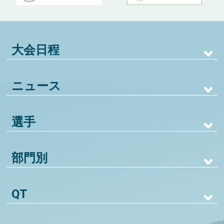
大会日程
ニュース
選手
部門別
QT