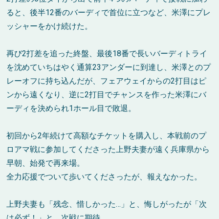
ると、後半12番のバーディで首位に立つなど、米澤にプレ
ッシャーをかけ続けた。
再び2打差を追った終盤、最後18番で長いバーディトライ
を沈めていちはやく通算23アンダーに到達し、米澤とのプ
レーオフに持ち込んだが、フェアウェイからの2打目はピ
ンから遠くなり、逆に2打目でチャンスを作った米澤にバ
ーディを決められ1ホール目で敗退。
初回から2年続けて高額なチケットを購入し、本戦前のプ
ロアマ戦に参加してくださった上野夫妻が遠く兵庫県から
早朝、始発で再来場。
全力応援でついて歩いてくださったが、報えなかった。
上野夫妻も「残念、惜しかった…」と、悔しがったが「次
は必ず！」と、次戦に期待。