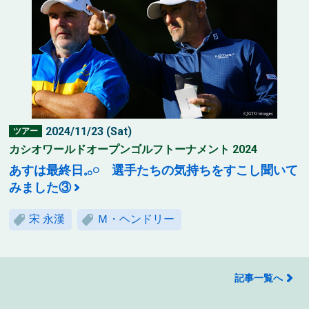
2024/11/23 (Sat)
ツアー
カシオワールドオープンゴルフトーナメント 2024
あすは最終日𓈒𓂂𓏸 選手たちの気持ちをすこし聞いて
みました③
宋 永漢
Ｍ・ヘンドリー
記事一覧へ