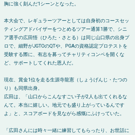
胸に強く刻んだ1シーンとなった。
本大会で、レギュラーツアーとしては自身初のコースセッ
ティングアドバイザーをつとめるツアー通算1勝で、シニ
ア選手の広田悟（ひろた・さとる）は同じ山口県の出身プ
ロで、細野がJGTOのQTや、PGAの資格認定プロテストを
受験する際に、有志を募ってチャリティコンペを開くな
ど、サポートしてくれた恩人だ。
現在、賞金1位を走る生源寺龍憲（しょうげんじ・たつの
り）も同県出身。
広田は、「山口からこんなすごい子が2人も出てくれるな
んて。本当に嬉しい。地元でも盛り上がっているんです
よ」と、スコアボードを見ながら感慨にふけっていた。
「広田さんには時々一緒に練習してもらったり、お世話に