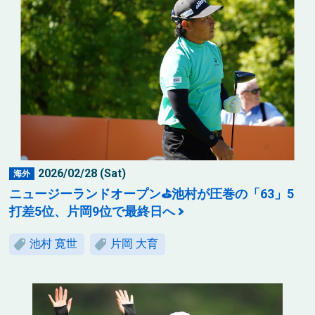
2026/02/28 (Sat)
海外
ニュージーランドオープン⛳池村が圧巻の「63」5
打差5位、片岡9位で最終日へ
池村 寛世
片岡 大育