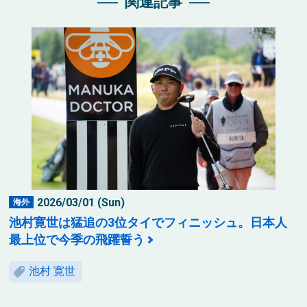
関連記事
2026/03/01 (Sun)
海外
池村寛世は猛追の3位タイでフィニッシュ。日本人
最上位で今季の飛躍誓う
池村 寛世