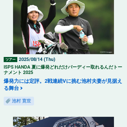
2025/08/14 (Thu)
ツアー
ISPS HANDA 夏に爆発どれだけバーディー取れるんだトー
ナメント 2025
爆発力には定評。2戦連続Vに挑む池村夫妻が見据え
る舞台
池村 寛世