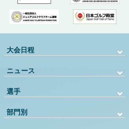
大会日程
ニュース
選手
部門別