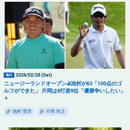
2026/02/28 (Sat)
海外
ニュージーランドオープン⛳池村が63「100点のゴ
ルフができた」 片岡は6打差9位「優勝争いしたい」
池村 寛世
片岡 尚之