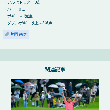
・アルバトロス＝8点
・パー＝0点
・ボギー＝1減点
・ダブルボギー以上＝3減点。
片岡 尚之
関連記事