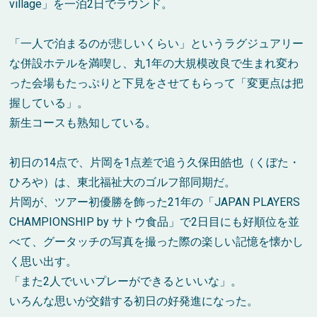
village」を一泊2日でラウンド。
「一人で泊まるのが悲しいくらい」というラグジュアリー
な併設ホテルを満喫し、丸1年の大規模改良で生まれ変わ
った会場もたっぷりと下見をさせてもらって「変更点は把
握している」。
新生コースも熟知している。
初日の14点で、片岡を1点差で追う久保田皓也（くぼた・
ひろや）は、東北福祉大のゴルフ部同期だ。
片岡が、ツアー初優勝を飾った21年の「JAPAN PLAYERS
CHAMPIONSHIP by サトウ食品」で2日目にも好順位を並
べて、グータッチの写真を撮った際の楽しい記憶を懐かし
く思い出す。
「また2人でいいプレーができるといいな」。
いろんな思いが交錯する初日の好発進になった。