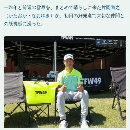
一昨年と前週の雪辱を、まとめて晴らしに来た
片岡尚之
（かたおか・なおゆき）
が、初日の好発進で大切な仲間と
の既視感に浸った。