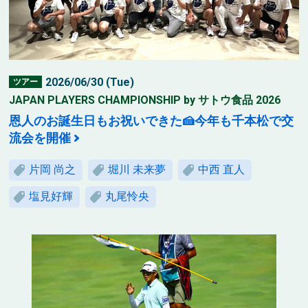
2026/06/30 (Tue)
ツアー
JAPAN PLAYERS CHAMPIONSHIP by サトウ食品 2026
恩人のお誕生日もお祝いできた🍰今年も千本松で交
流会を開催
片岡 尚之
堀川 未来夢
中西 直人
塩見好輝
丸尾怜央