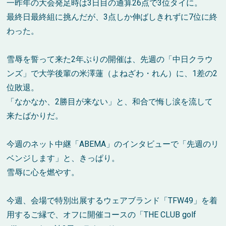
一昨年の大会発足時は3日目の通算26点で3位タイに。
最終日最終組に挑んだが、3点しか伸ばしきれずに7位に終
わった。
雪辱を誓って来た2年ぶりの開催は、先週の「中日クラウ
ンズ」で大学後輩の米澤蓮（よねざわ・れん）に、1差の2
位敗退。
「なかなか、2勝目が来ない」と、和合で悔し涙を流して
来たばかりだ。
今週のネット中継「ABEMA」のインタビューで「先週のリ
ベンジします」と、きっぱり。
雪辱に心を燃やす。
今週、会場で特別出展するウェアブランド「TFW49」を着
用するご縁で、オフに開催コースの「THE CLUB golf