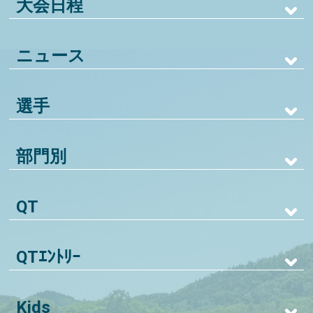
大会日程
ニュース
選手
部門別
QT
QTｴﾝﾄﾘｰ
Kids