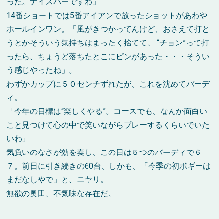
った。ナイスパーですわ」
14番ショートでは5番アイアンで放ったショットがあわや
ホールインワン。「風がきつかってんけど、おさえて打と
うとかそういう気持ちはまったく捨てて、 “チョン”って打
ったら、ちょうど落ちたとこにピンがあった・・・そうい
う感じやったね」。
わずかカップに５０センチずれたが、これを沈めてバーデ
ィ。
「今年の目標は“楽しくやる”。コースでも、なんか面白い
こと見つけて心の中で笑いながらプレーするくらいでいた
いわ」
気負いのなさが効を奏し、この日は５つのバーディで６
７。前日に引き続きの60台、しかも、「今季の初ボギーは
まだなしやで」と、ニヤリ。
無欲の奥田、不気味な存在だ。