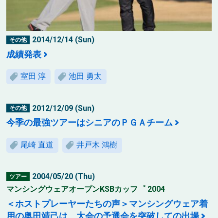
2014/12/14 (Sun)
その他
成績発表
室田 淳
池田 勇太
2012/12/09 (Sun)
その他
今季の最強ツアーはシニアのＰＧＡチーム
尾崎 直道
井戸木 鴻樹
2004/05/20 (Thu)
ツアー
マンシングウェアオープンKSBカッフ゜ 2004
＜ホストプレーヤーたちの声＞マンシングウェア着
用の奥田靖己は、大会の予選会を突破しての出場