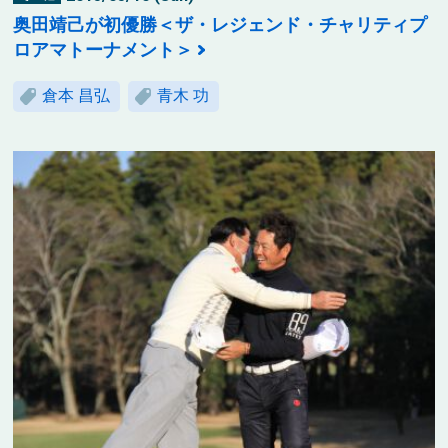
奥田靖己が初優勝＜ザ・レジェンド・チャリティプ
ロアマトーナメント＞
倉本 昌弘
青木 功