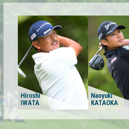
Hiroshi
Naoyuki
IWATA
KATAOKA