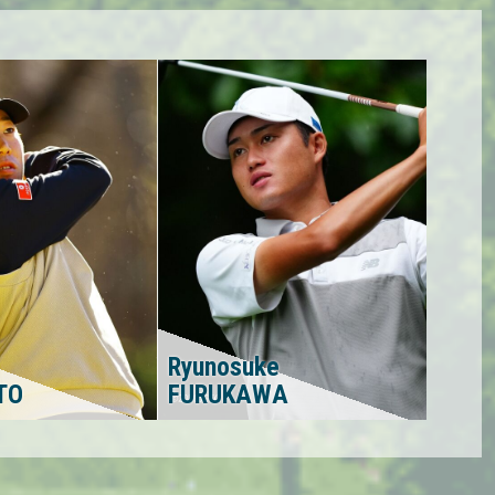
Ryunosuke
TO
FURUKAWA