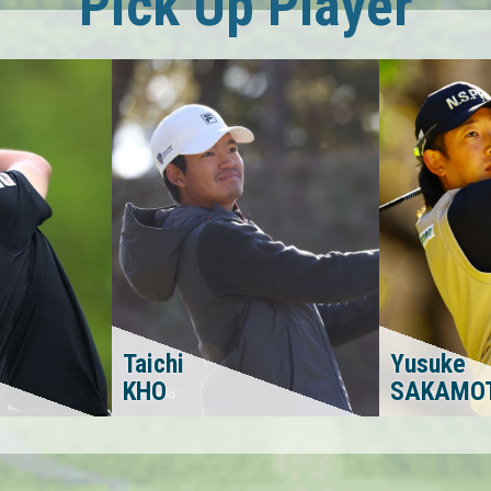
Pick Up Player
Taichi
Yusuke
KHO
SAKAMO