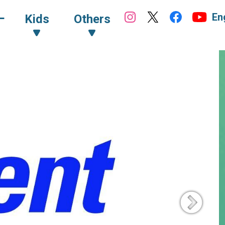
En
ｰ
Kids
Others