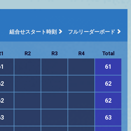
組合せスタート時刻
フルリーダーボード
R1
R2
R3
R4
Total
61
61
62
62
62
62
63
63