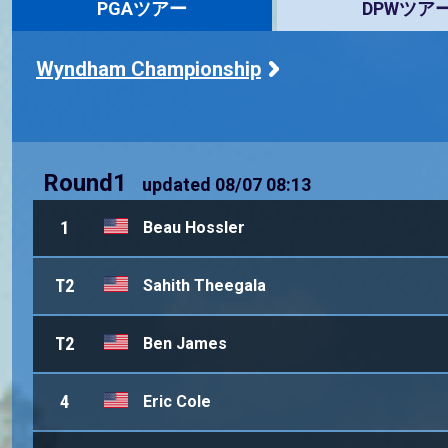
PGAツアー
DPWツア
Wyndham Championship
Round1
updated
08/07 08:13
1
Beau Hossler
T2
Sahith Theegala
T2
Ben James
4
Eric Cole