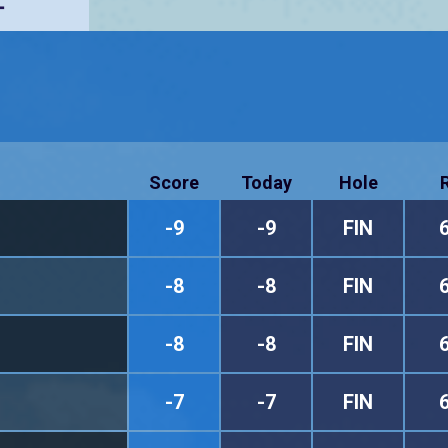
ー
Score
Today
Hole
-9
-9
FIN
-8
-8
FIN
-8
-8
FIN
-7
-7
FIN