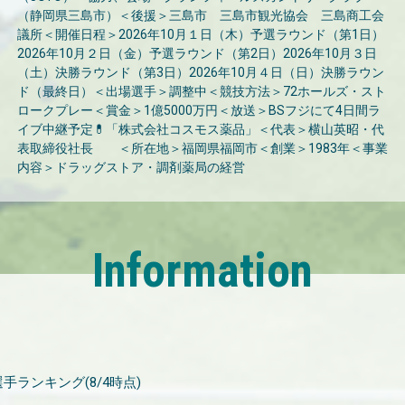
（静岡県三島市）＜後援＞三島市 三島市観光協会 三島商工会
議所＜開催日程＞2026年10月１日（木）予選ラウンド（第1日）
2026年10月２日（金）予選ラウンド（第2日）2026年10月３日
（土）決勝ラウンド（第3日）2026年10月４日（日）決勝ラウン
ド（最終日）＜出場選手＞調整中＜競技方法＞72ホールズ・スト
ロークプレー＜賞金＞1億5000万円＜放送＞BSフジにて4日間ラ
イブ中継予定💊「株式会社コスモス薬品」＜代表＞横山英昭・代
表取締役社長 ＜所在地＞福岡県福岡市＜創業＞1983年＜事業
内容＞ドラッグストア・調剤薬局の経営
Information
 有資格選手ランキング(8/4時点)