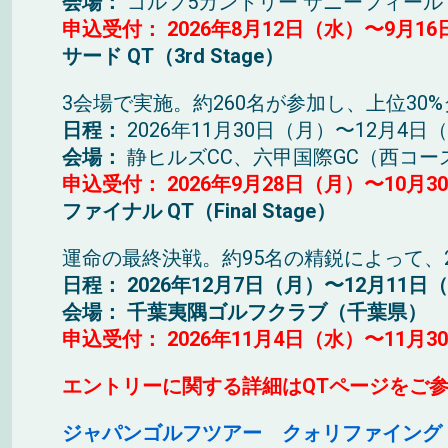
会場：
ゴルフ
5
カントリー サニーフィー
申込受付：
2026年8月12日（水）〜9月1
サード
QT
（
3rd Stage
）
3
会場で実施。約
260
名が参加し、上位
30%
日程：
2026
年
11
月
30
日（月）〜
12
月
4
日（
会場：
静ヒルズ
CC
、六甲国際
GC
（西コー
申込受付：
2026年9月28日（月）〜10月
ファイナル
QT
（
Final Stage
）
運命の最終決戦。約
95
名の精鋭によって、
日程：
2026
年
12
月
7
日（月）〜
12
月
11
日（
会場：
千葉夷隅ゴルフクラブ（千葉県）
申込受付：
2026年11月4日（水）〜11月
エントリーに関する詳細はQTページをご
ジャパンゴルフツアー クォリファイング