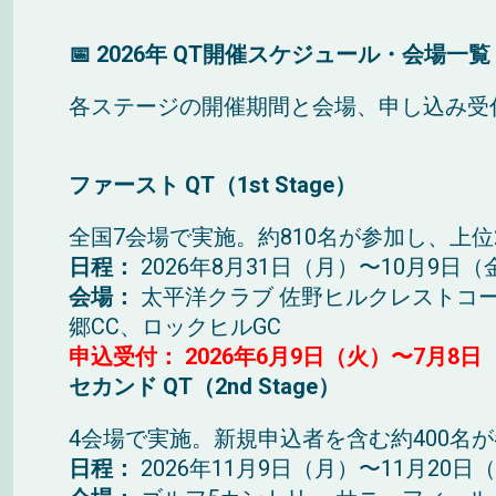
📅
2026
年
QT
開催スケジュール・会場一覧
各ステージの開催期間と会場、申し込み受
ファースト
QT
（
1st Stage
）
全国
7
会場で実施。約
810
名が参加し、上位
日程：
2026
年
8
月
31
日（月）〜
10
月
9
日（
会場：
太平洋クラブ 佐野ヒルクレストコ
郷
CC
、ロックヒル
GC
申込受付：
2026年6月9日（火）〜7月8日
セカンド
QT
（
2nd Stage
）
4
会場で実施。新規申込者を含む約
400
名が
日程：
2026
年
11
月
9
日（月）〜
11
月
20
日（