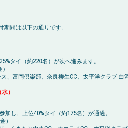
付期間は以下の通りです。
25%
タイ（約
220
名）が次へ進みます。
金）
ース、富岡倶楽部、奈良柳生
CC
、太平洋クラブ 白
（水）
参加し、上位
40%
タイ（約
175
名）が通過。
金）