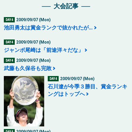
大会記事
2009/09/07 (Mon)
DAY4
池田勇太は賞金ランクで抜かれたが…
2009/09/07 (Mon)
DAY4
ジャンボ尾崎は「前途洋々だな」
2009/09/07 (Mon)
DAY4
武藤も久保谷も完敗
2009/09/07 (Mon)
DAY4
石川遼が今季３勝目、賞金ランキ
ングはトップへ
2009/09/07 (Mon)
DAY4