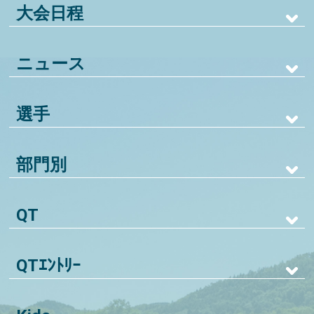
大会日程
ニュース
選手
部門別
QT
QTｴﾝﾄﾘｰ