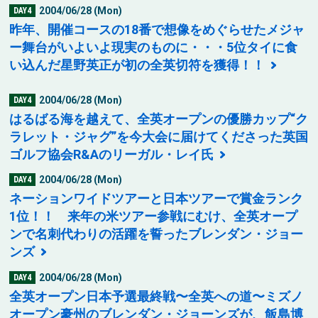
2004/06/28 (Mon)
DAY4
昨年、開催コースの18番で想像をめぐらせたメジャ
ー舞台がいよいよ現実のものに・・・5位タイに食
い込んだ星野英正が初の全英切符を獲得！！
2004/06/28 (Mon)
DAY4
はるばる海を越えて、全英オープンの優勝カップ“ク
ラレット・ジャグ”を今大会に届けてくださった英国
ゴルフ協会R&Aのリーガル・レイ氏
2004/06/28 (Mon)
DAY4
ネーションワイドツアーと日本ツアーで賞金ランク
1位！！ 来年の米ツアー参戦にむけ、全英オープ
ンで名刺代わりの活躍を誓ったブレンダン・ジョー
ンズ
2004/06/28 (Mon)
DAY4
全英オープン日本予選最終戦〜全英への道〜ミズノ
オープン豪州のブレンダン・ジョーンズが、飯島博