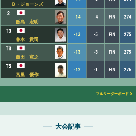
Ｂ・ジョーンズ
2
-14
-4
FIN
274
飯島 宏明
T3
-13
-5
FIN
275
兼本 貴司
T3
-13
-3
FIN
275
藤田 寛之
T5
-12
-1
FIN
276
宮里 優作
フルリーダーボード
大会記事