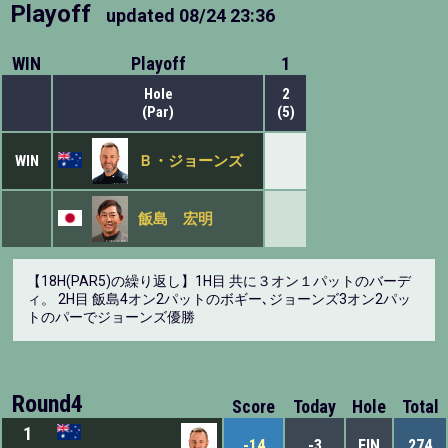
Playoff
updated
08/24 23:36
WIN
Playoff
1
Hole
2
(Par)
(5)
WIN
Ｂ・ジョーンズ
飯島 宏明
【18H(PAR5)の繰り返し】1H目 共に３オン１パットのバーデ
ィ。 2H目 飯島4オン2パットのボギー､ジョーンズ3オン2パッ
トのパーでジョーンズ優勝
Round4
Score
Today
Hole
Total
1
-14
-3
FIN
274