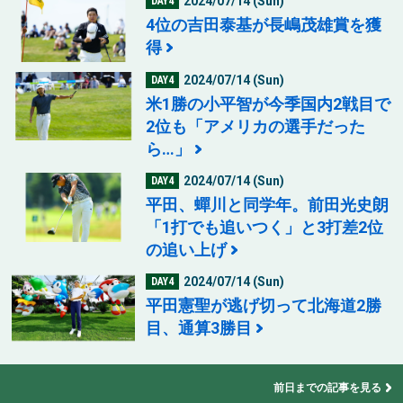
2024/07/14 (Sun)
DAY4
4位の吉田泰基が長嶋茂雄賞を獲
得
2024/07/14 (Sun)
DAY4
米1勝の小平智が今季国内2戦目で
2位も「アメリカの選手だった
ら…」
2024/07/14 (Sun)
DAY4
平田、蟬川と同学年。前田光史朗
「1打でも追いつく」と3打差2位
の追い上げ
2024/07/14 (Sun)
DAY4
平田憲聖が逃げ切って北海道2勝
目、通算3勝目
前日までの記事を見る