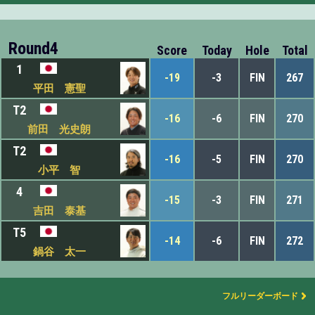
Round4
Score
Today
Hole
Total
1
-19
-3
FIN
267
平田 憲聖
T2
-16
-6
FIN
270
前田 光史朗
T2
-16
-5
FIN
270
小平 智
4
-15
-3
FIN
271
吉田 泰基
T5
-14
-6
FIN
272
鍋谷 太一
フルリーダーボード