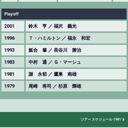
Playoff
2001
鈴木 亨 ／ 福沢 義光
1996
Ｔ・ハミルトン ／ 福永 和宏
1993
飯合 肇 ／ 長谷川 勝治
1983
中村 通 ／ Ｇ・マーシュ
1981
謝 永郁 ／ 鷹巣 南雄
1979
尾崎 将司 ／ 杉原 輝雄
ツアー スケジュール 1981