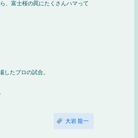
から、富士桜の罠にたくさんハマって
場したプロの試合。
。
大岩 龍一