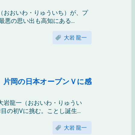
（おおいわ・りゅういち）が、プ
悪の思い出も高知にある...
大岩 龍一
」片岡の日本オープンＶに感
大岩龍一（おおいわ・りゅうい
の初Vに挑む。ことし誕生...
大岩 龍一