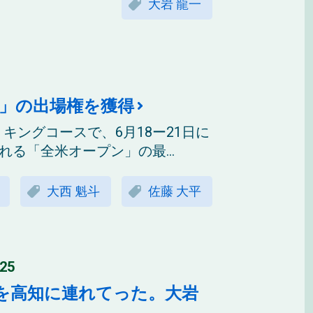
大岩 龍一
ン」の出場権を獲得
キングコースで、6月18ー21日に
る「全米オープン」の最...
大西 魁斗
佐藤 大平
25
を高知に連れてった。大岩