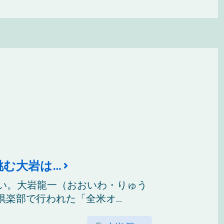
挑む大岩は…
ない。大岩龍一（おおいわ・りゅう
楽部で行われた「全米オ...