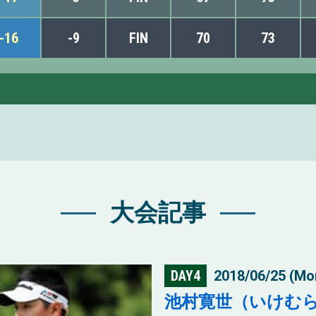
-16
-9
FIN
70
73
大会記事
DAY4
2018/06/25 (Mo
池村寛世（いけむ