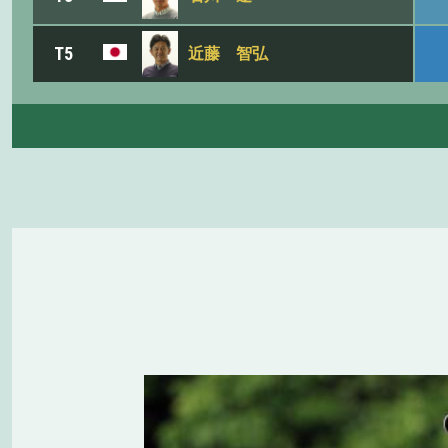
T5
近藤 智弘