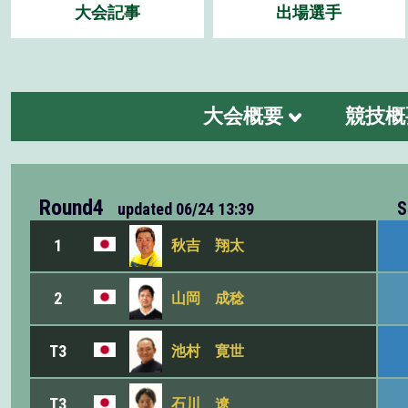
大会記事
出場選手
大会概要
競技概
Round4
S
updated
06/24 13:39
1
秋吉 翔太
2
山岡 成稔
T3
池村 寛世
T3
石川 遼