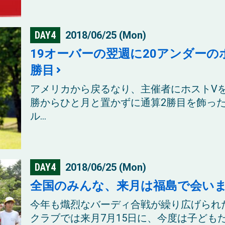
DAY4
2018/06/25 (Mon)
19オーバーの翌週に20アンダーの
勝目
アメリカから戻るなり、主催者にホストV
勝からひと月と置かずに通算2勝目を飾っ
ル...
DAY4
2018/06/25 (Mon)
全国のみんな、来月は福島で会いましょ
今年も熾烈なバーディ合戦が繰り広げられ
クラブでは来月7月15日に、今度は子ども