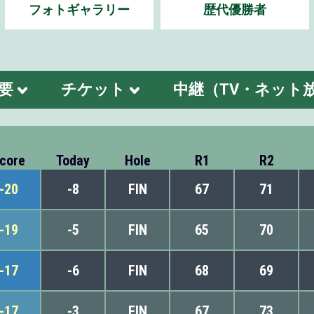
フォトギャラリー
歴代優勝者
要
チケット
中継（TV・ネット
core
Today
Hole
R1
R2
-20
-8
FIN
67
71
-19
-5
FIN
65
70
-17
-6
FIN
68
69
-17
-3
FIN
67
73