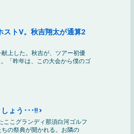
ホストV。秋吉翔太が通算2
を献上した。秋吉が、ツアー初優
た。「昨年は、この大会から僕のゴ
う･･･!!
たここグランディ那須白河ゴルフ
たちの祭典が開かれる。お隣の