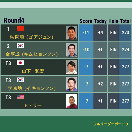
Round4
Score
Today
Hole
Total
1
-11
+4
FIN
273
呉 阿順（ゴ アジュン）
2
-10
+1
FIN
274
金 亨成（キム ヒョンソン）
T3
-7
+1
FIN
277
山下 和宏
T3
-7
+2
FIN
277
李 京勲（イ キョンフン）
T3
-7
+1
FIN
277
Ｈ・リー
フルリーダーボード