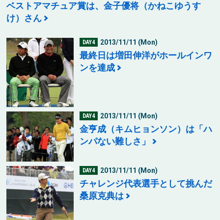
ベストアマチュア賞は、金子優将（かねこゆうす
け）さん
2013/11/11 (Mon)
DAY4
最終日は増田伸洋がホールインワ
ンを達成
2013/11/11 (Mon)
DAY4
金亨成（キムヒョンソン）は「ハ
ンパない難しさ」
2013/11/11 (Mon)
DAY4
チャレンジ代表選手として挑んだ
桑原克典は