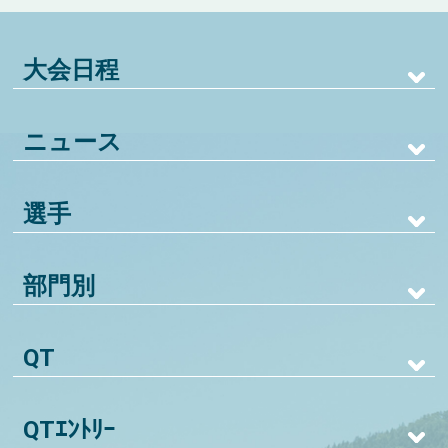
大会日程
ニュース
選手
部門別
QT
QTｴﾝﾄﾘｰ