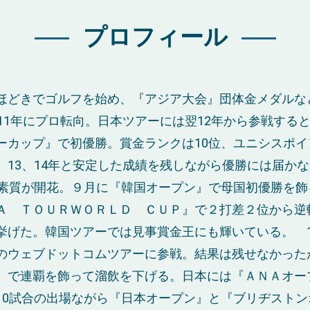
プロフィール
どきでゴルフを始め、『アジア大会』団体金メダルな
011年にプロ転向。日本ツアーには翌12年から参戦する
ーカップ』で初優勝。賞金ランクは10位、ユニシスポイ
 13、14年と安定した成績を残しながら優勝には届か
に素質が開花。９月に『韓国オープン』で母国初優勝を飾
Ａ ＴＯＵＲＷＯＲＬＤ ＣＵＰ』で２打差２位から逆
挙げた。韓国ツアーでは見事賞金王にも輝いている。 1
のウェブドットコムツアーに参戦。結果は残せなかった
』で連覇を飾って溜飲を下げる。日本には『ＡＮＡオー
10試合の出場ながら『日本オープン』と『ブリヂストン