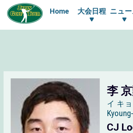
Home
大会日程
ニュー
李 
イ キ
Kyoung
CJ Lo