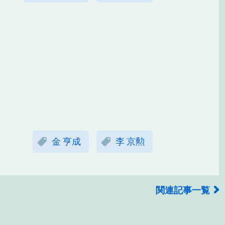
金 亨成
李 京勲
関連記事一覧