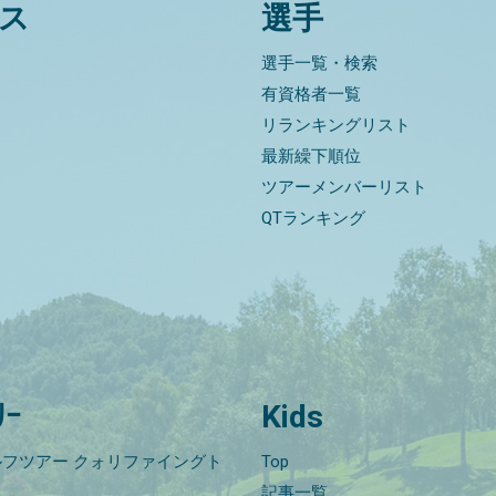
ス
選手
選手一覧・検索
有資格者一覧
リランキングリスト
最新繰下順位
ツアーメンバーリスト
QTランキング
ﾘｰ
Kids
フツアー クォリファイングト
Top
記事一覧