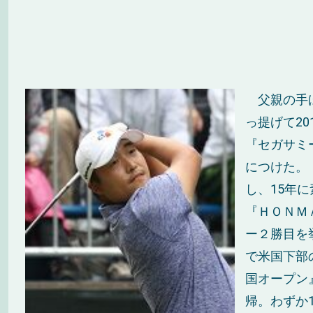
父親の手ほ
っ提げて2
『セガサミ
につけた。
し、15年
『ＨＯＮＭ
ー２勝目を
で米国下部
国オープン
帰。わずか