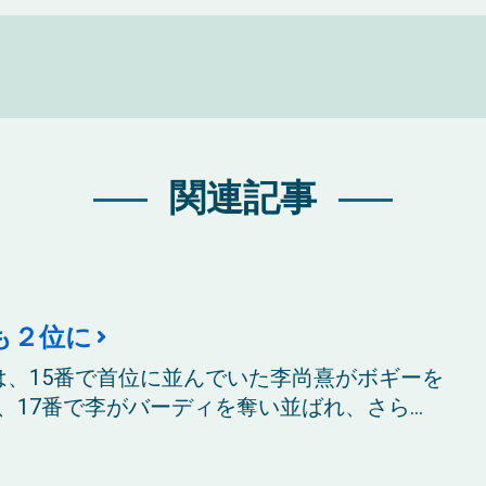
関連記事
も２位に
は、15番で首位に並んでいた李尚熹がボギーを
17番で李がバーディを奪い並ばれ、さら...