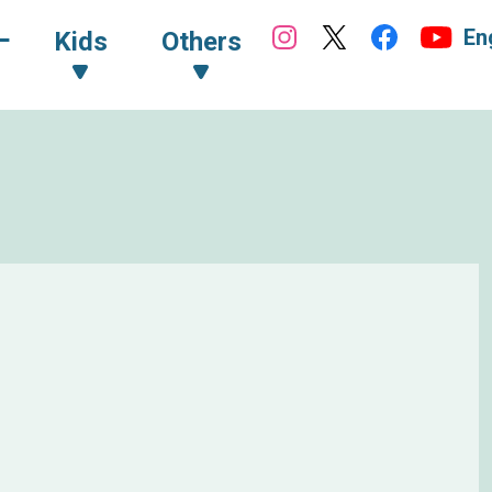
En
ｰ
Kids
Others