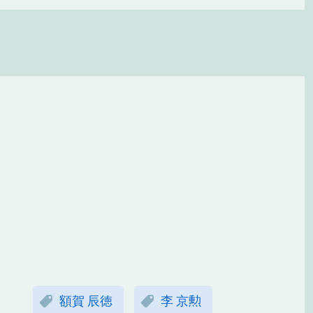
額賀 辰徳
李 京勲