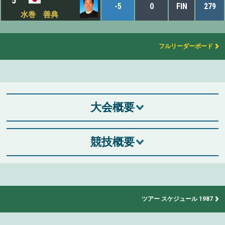
5
-5
0
FIN
279
水巻 善典
フルリーダーボード
大会概要
競技概要
ツアー スケジュール 1987