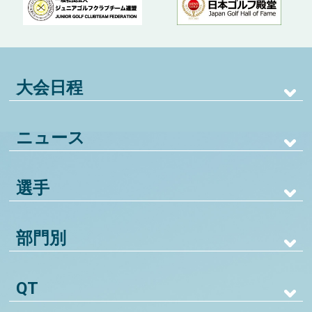
大会日程
ニュース
選手
部門別
QT