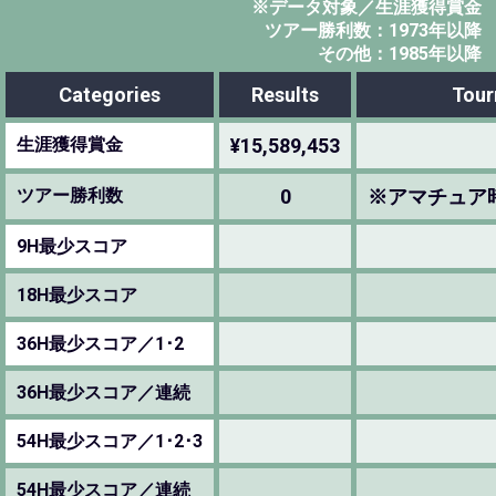
※データ対象／生涯獲得賞金
ツアー勝利数：1973年以降
その他：1985年以降
Categories
Results
Tour
生涯獲得賞金
¥15,589,453
ツアー勝利数
0
※アマチュア
9H最少スコア
18H最少スコア
36H最少スコア／1･2
36H最少スコア／連続
54H最少スコア／1･2･3
54H最少スコア／連続