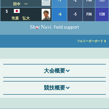
-7
-2
FIN
137
田中 一
5
-6
-5
FIN
138
市原 弘大
Field support
フルリーダーボード
大会概要
競技概要