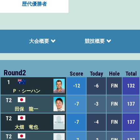
歴代優勝者
大会概要
競技概要
Round2
Score
Today
Hole
Total
1
-12
-6
FIN
132
Ｐ・シーハン
T2
-7
-3
FIN
137
田保 龍一
T2
-7
-4
FIN
137
大畑 竜也
T2