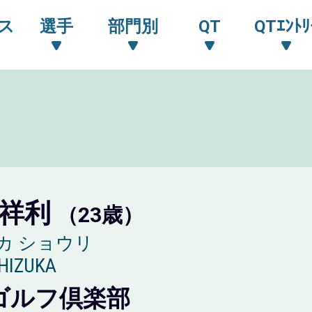
ス
選手
部門別
QT
QTｴﾝﾄﾘ
 祥利
（23歳）
カ ショウリ
SHIZUKA
ゴルフ倶楽部