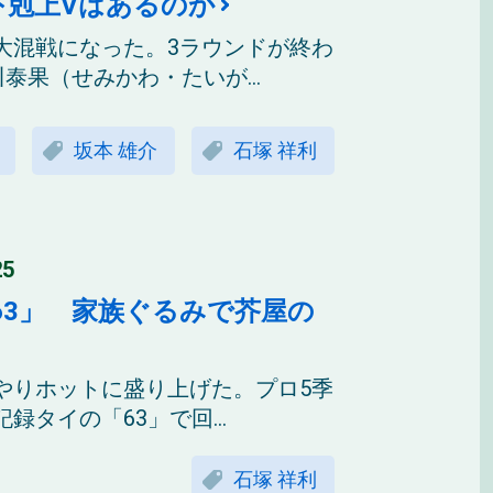
下剋上Vはあるのか
大混戦になった。3ラウンドが終わ
泰果（せみかわ・たいが...
坂本 雄介
石塚 祥利
5
63」 家族ぐるみで芥屋の
やりホットに盛り上げた。プロ5季
タイの「63」で回...
石塚 祥利