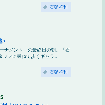
石塚 祥利
戦
フトーナメント」の最終日の朝。「石
ッフに尋ねて歩くギャラ...
石塚 祥利
5