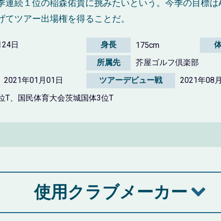
季連続１位の稲森佑貴に挑みたいという。今季の目標はA
げてツアー出場権を得ることだ。
月24日
身長
175cm
所属先
芥屋ゴルフ倶楽部
2021年01月01日
ツアーデビュー戦
2021年08
位T、国民体育大会茨城国体3位T
使用クラブメーカー