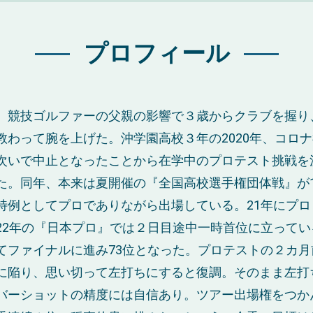
プロフィール
。競技ゴルファーの父親の影響で３歳からクラブを握り
教わって腕を上げた。沖学園高校３年の2020年、コロ
次いで中止となったことから在学中のプロテスト挑戦を
た。同年、本来は夏開催の『全国高校選手権団体戦』が1
特例としてプロでありながら出場している。21年にプロ
22年の『日本プロ』では２日目途中一時首位に立ってい
てファイナルに進み73位となった。プロテストの２カ月
に陥り、思い切って左打ちにすると復調。そのまま左打
バーショットの精度には自信あり。ツアー出場権をつか