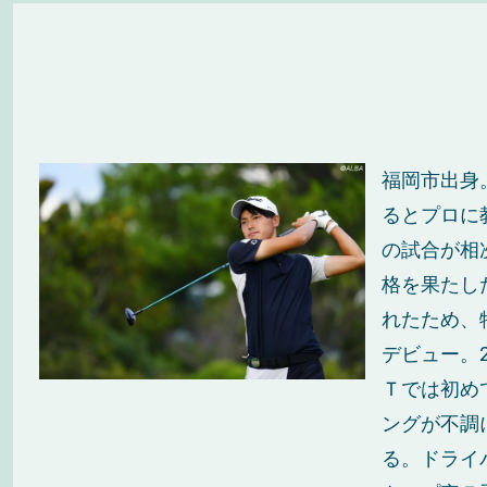
福岡市出身
るとプロに
の試合が相
格を果たし
れたため、
デビュー。
Ｔでは初め
ングが不調
る。ドライ