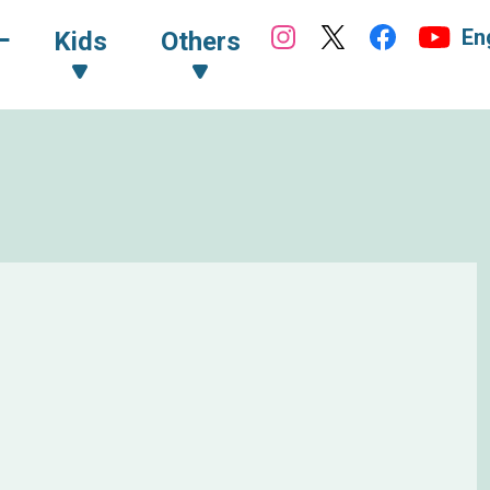
En
ｰ
Kids
Others