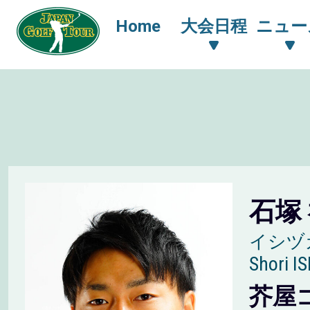
Home
大会日程
ニュー
石塚
イシヅ
Shori I
芥屋