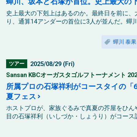
蟬川、坂本と石塚が首位。史上最大の
史上最大の下剋上はあるのか。最終日を前に、
り、通算14アンダーの首位に3人が並んだ。蟬川
蟬川 泰果
2025/08/29 (Fri)
ツアー
Sansan KBCオーガスタゴルフトーナメント 202
所属プロの石塚祥利がコースタイの「
夏フェス
ホストプロが、家族ぐるみで真夏の芥屋をひん
目の石塚祥利（いしづか・しょうり）がコース記録