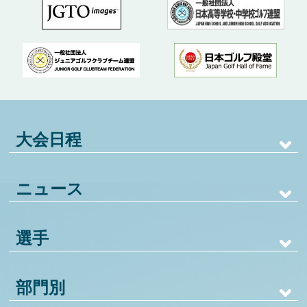
大会日程
ニュース
選手
部門別