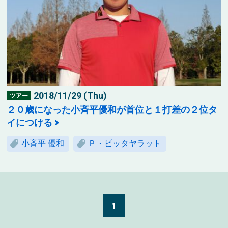
2018/11/29 (Thu)
ツアー
２０歳になった小斉平優和が首位と１打差の２位タ
イにつける
小斉平 優和
Ｐ・ピッタヤラット
1