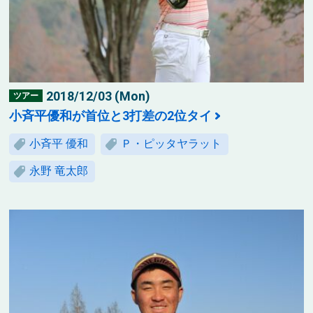
2018/12/03 (Mon)
ツアー
小斉平優和が首位と3打差の2位タイ
小斉平 優和
Ｐ・ピッタヤラット
永野 竜太郎