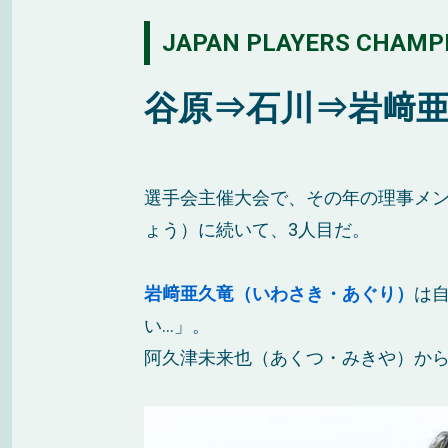
JAPAN PLAYERS CHAMP
谷原⇒石川⇒岩﨑亜
選手会主催大会で、その年の理事メン
ょう）に続いて、3人目だ。
岩﨑亜久竜（いわさき・あぐり）
は
い…」。
阿久津未来也（あくつ・みきや）か