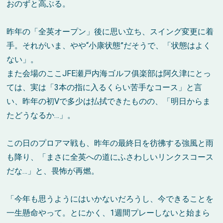
おのずと高ぶる。
昨年の「全英オープン」後に思い立ち、スイング変更に着
手。それがいま、やや“小康状態”だそうで、「状態はよく
ない」。
また会場のここJFE瀬戸内海ゴルフ俱楽部は阿久津にとっ
ては、実は「3本の指に入るくらい苦手なコース」と言
い、昨年の初Vで多少は払拭できたものの、「明日からま
たどうなるか…」。
この日のプロアマ戦も、昨年の最終日を彷彿する強風と雨
も降り、「まさに全英への道にふさわしいリンクスコース
だな…」と、畏怖が再燃。
「今年も思うようにはいかないだろうし、今できることを
一生懸命やって。とにかく、1週間プレーしないと始まら