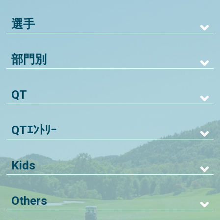
選手
部門別
QT
QTｴﾝﾄﾘｰ
Kids
Others