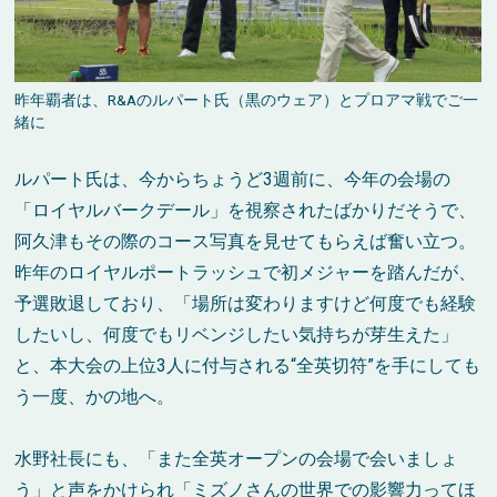
昨年覇者は、R&Aのルパート氏（黒のウェア）とプロアマ戦でご一
緒に
ルパート氏は、今からちょうど3週前に、今年の会場の
「ロイヤルバークデール」を視察されたばかりだそうで、
阿久津もその際のコース写真を見せてもらえば奮い立つ。
昨年のロイヤルポートラッシュで初メジャーを踏んだが、
予選敗退しており、「場所は変わりますけど何度でも経験
したいし、何度でもリベンジしたい気持ちが芽生えた」
と、本大会の上位3人に付与される“全英切符”を手にしても
う一度、かの地へ。
水野社長にも、「また全英オープンの会場で会いましょ
う」と声をかけられ「ミズノさんの世界での影響力ってほ