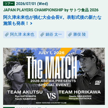
2026/07/01 (Wed)
ツアー
JAPAN PLAYERS CHAMPIONSHIP by サトウ食品 2026
阿久津未来也が挑む大会会長V。表彰式後の新たな
施策も発表！
阿久津 未来也
鍋谷 太一
勝俣 陵