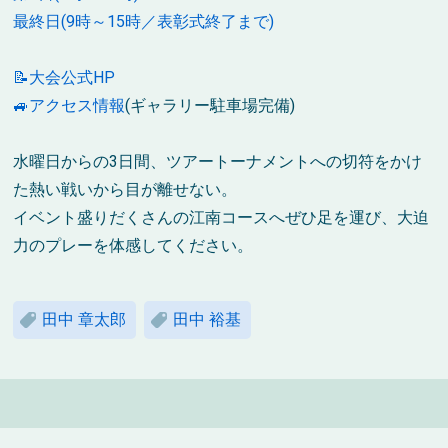
最終日(9時～15時／表彰式終了まで)
📝大会公式HP
🚙アクセス情報
(ギャラリー駐車場完備)
水曜日からの
3
日間、ツアートーナメントへの切符をかけ
た熱い戦いから目が離せない。
イベント盛りだくさんの江南コースへぜひ足を運び、大迫
力のプレーを体感してください。
田中 章太郎
田中 裕基