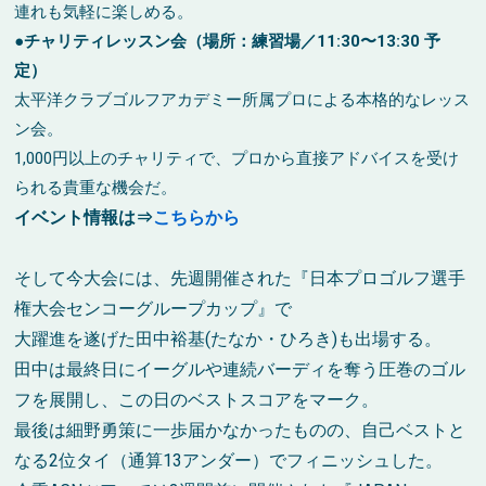
連れも気軽に楽しめる。
●チャリティレッスン会（場所：練習場／11:30〜13:30 予
定）
太平洋クラブゴルフアカデミー所属プロによる本格的なレッス
ン会。
1,000円以上のチャリティで、プロから直接アドバイスを受け
られる貴重な機会だ。
イベント情報は⇒
こちらから
そして今大会には、先週開催された『日本プロゴルフ選手
権大会センコーグループカップ』で
大躍進を遂げた田中裕基(たなか・ひろき)も出場する。
田中は最終日にイーグルや連続バーディを奪う圧巻のゴル
フを展開し、この日のベストスコアをマーク。
最後は細野勇策に一歩届かなかったものの、自己ベストと
なる2位タイ（通算13アンダー）でフィニッシュした。