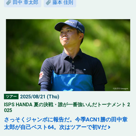
田中 章太郎
藤本 佳則
2025/08/21 (Thu)
ツアー
ISPS HANDA 夏の決戦・誰が一番強いんだトーナメント 2
025
さっそくジャンボに報告だ。今季ACN1勝の田中章
太郎が自己ベスト64。次はツアーで初Vだ