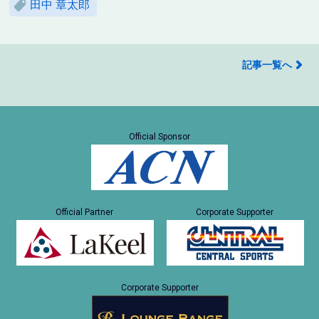
田中 章太郎
記事一覧へ
Official Sponsor
Official Partner
Corporate Supporter
Corporate Supporter