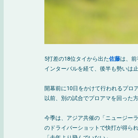
5打差の18位タイから出た
佐藤
は、前
インターバルを経て、後半も勢いは止
開幕前に10日をかけて行われるプロ
以前、別の試合でプロアマを回った
今季は、アジア共催の「ニュージーラ
のドライバーショットで快打が得ら
「去年より飛んでいない」。