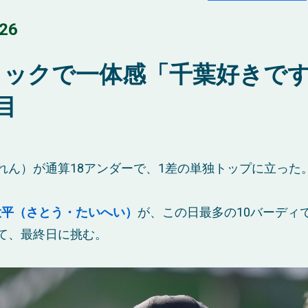
26
ラックで一体感「千葉好きで
目
れん）が通算18アンダーで、1差の単独トップに立った
大平（さとう・たいへい）
が、この日最多の10バーディ
て、最終日に挑む。