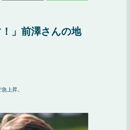
す！」前澤さんの地
。
で急上昇。