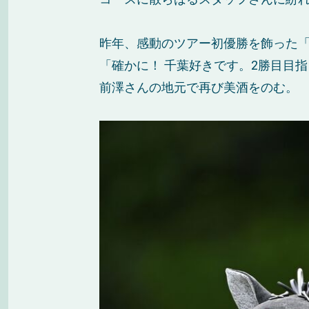
昨年、感動のツアー初優勝を飾った「
「確かに！ 千葉好きです。2勝目目
前澤さんの地元で再び美酒をのむ。