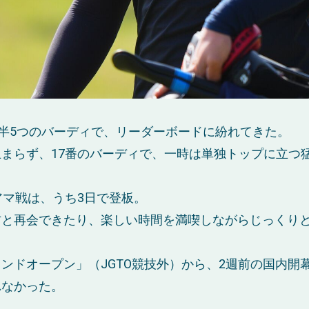
半5つのバーディで、リーダーボードに紛れてきた。
まらず、17番のバーディで、一時は単独トップに立つ
アマ戦は、うち3日で登板。
方と再会できたり、楽しい時間を満喫しながら
じっくり
ンドオープン」（JGTO競技外）から、2週前の国内開
れなかった。