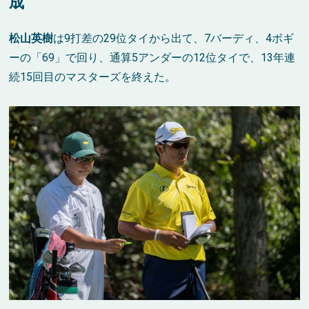
成
松山英樹
は9打差の29位タイから出て、7バーディ、4ボギ
ーの「69」で回り、通算5アンダーの12位タイで、13年連
続15回目のマスターズを終えた。