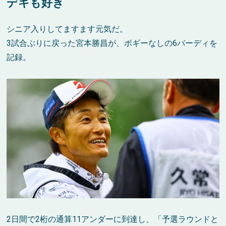
デキも好き
シニア入りしてますます元気だ。
3試合ぶりに戻った宮本勝昌が、ボギーなしの6バーディを
記録。
2日間で2桁の通算11アンダーに到達し、「予選ラウンドと