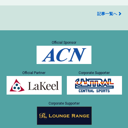
記事一覧へ
Official Sponsor
Official Partner
Corporate Supporter
Corporate Supporter