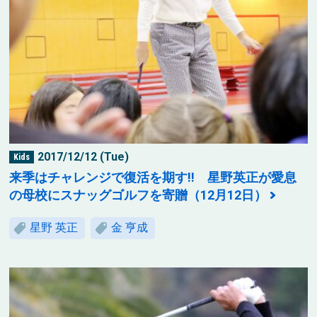
2017/12/12 (Tue)
Kids
来季はチャレンジで復活を期す!! 星野英正が愛息
の母校にスナッグゴルフを寄贈（12月12日）
星野 英正
金 亨成