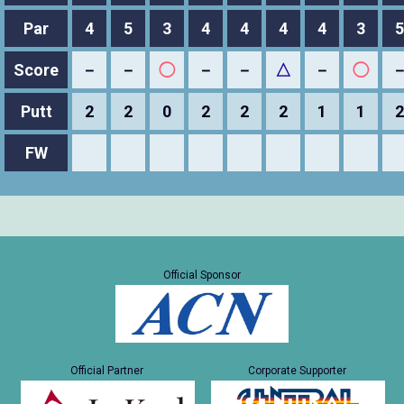
Par
4
5
3
4
4
4
4
3
5
Score
－
－
◯
－
－
△
－
◯
Putt
2
2
0
2
2
2
1
1
2
FW
Official Sponsor
Official Partner
Corporate Supporter