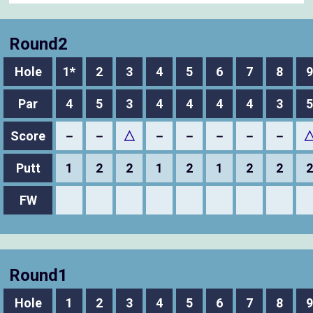
Round2
Hole
1*
2
3
4
5
6
7
8
9
Par
4
5
3
4
4
4
4
3
5
Score
－
－
△
－
－
－
－
－
Putt
1
2
2
1
2
1
2
2
2
FW
Round1
Hole
1
2
3
4
5
6
7
8
9