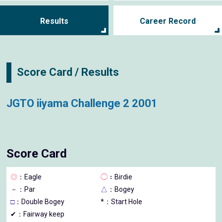
Results
Career Record
Score Card / Results
JGTO iiyama Challenge 2 2001
Score Card
◎
：Eagle
◯
：Birdie
－
：Par
△
：Bogey
□
：Double Bogey
*：Start Hole
✔：Fairway keep