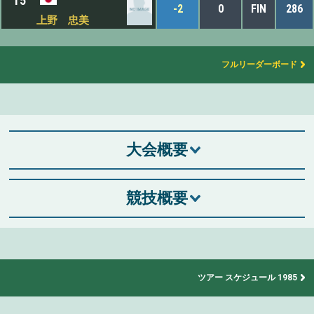
T5
-2
0
FIN
286
上野 忠美
フルリーダーボード
大会概要
競技概要
ツアー スケジュール 1985