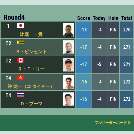
Round4
Score
Today
Hole
Total
1
-18
-4
FIN
270
比嘉 一貴
T2
-17
-4
FIN
271
Ｓ・ビンセント
T2
-17
-5
FIN
271
Ｒ・Ｔ・リー
T4
-16
-4
FIN
272
许 龙一（コ タイチー）
T4
-16
-4
FIN
272
Ｄ・ブーマ
フルリーダーボード