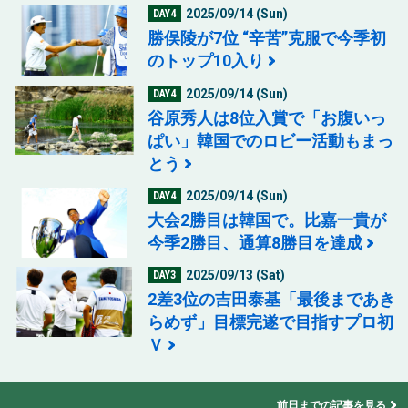
2025/09/14 (Sun)
DAY4
勝俣陵が7位 “辛苦”克服で今季初
のトップ10入り
2025/09/14 (Sun)
DAY4
谷原秀人は8位入賞で「お腹いっ
ぱい」韓国でのロビー活動もまっ
とう
2025/09/14 (Sun)
DAY4
大会2勝目は韓国で。比嘉一貴が
今季2勝目、通算8勝目を達成
2025/09/13 (Sat)
DAY3
2差3位の吉田泰基「最後まであき
らめず」目標完遂で目指すプロ初
Ｖ
前日までの記事を見る