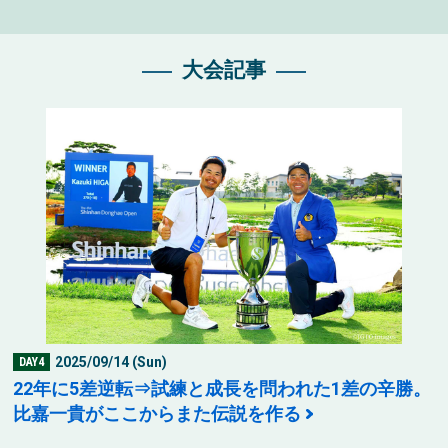
大会記事
2025/09/14 (Sun)
DAY4
22年に5差逆転⇒試練と成長を問われた1差の辛勝。
比嘉一貴がここからまた伝説を作る